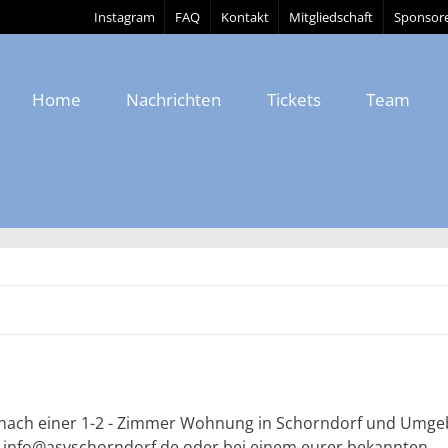
Instagram
FAQ
Kontakt
Mitgliedschaft
Sponsor
Home
Nachrichten
Tickets
Team
e nach einer 1-2 - Zimmer Wohnung in Schorndorf und Umge
r info@asvschorndorf.de oder bei einem eurer bekannten