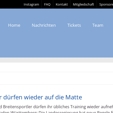
Instagram
FAQ
Kontakt
Mitgliedschaft
Sponsor
Home
Nachrichten
Tickets
Team
r dürfen wieder auf die Matte
d Breitensportler dürfen ihr übliches Training wieder aufn
 Baden-Württemberg: Die Landesregierung hat neue Regeln f