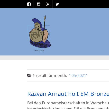
1 result for
month:
05/2021
Razvan Arnaut holt EM Bronz
Bei den Europameisterschaften in Warschau/
im griechisch-römischen Stil die Bronzemeda