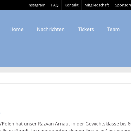
Instagram
FAQ
Kontakt
Mitgliedschaft
Sponsor
Home
Nachrichten
Tickets
Team
e
Polen hat unser Razvan Arnaut in der Gewichtsklasse bis 6
ille erkämpft. Im sogennanten kleinen Finale ließ er seinem