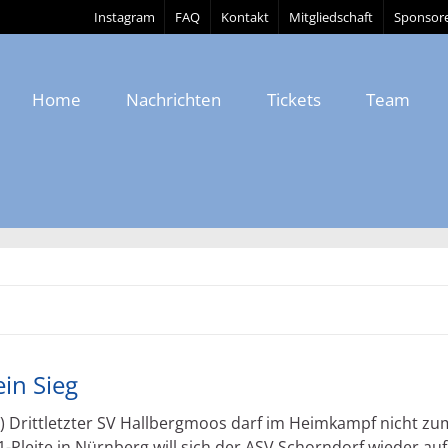
Instagram
FAQ
Kontakt
Mitgliedschaft
Sponsor
Home
Nachrichten
Tickets
Team
in Sieg
 Drittletzter SV Hallbergmoos darf im Heimkampf nicht zu
-Pleite in Nürnberg will sich der ASV Schorndorf wieder auf