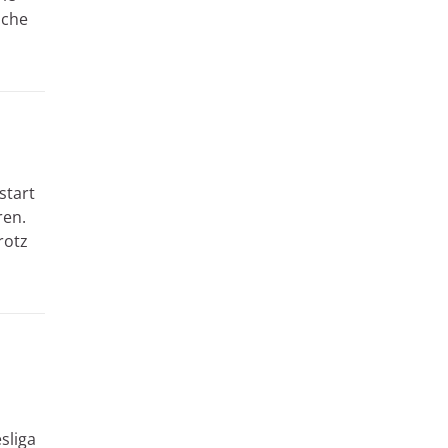
iche
start
ren.
rotz
sliga