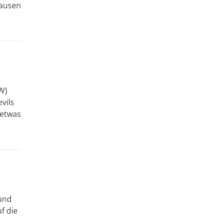
hausen
W)
vils
 etwas
und
f die