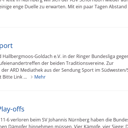
einige enge Duelle zu erwarten. Mit ein paar Tagen Abstand 
port
d Hallbergmoos-Goldach e.V. in der Ringer Bundesliga gege
Aufeienandertreffen der beiden Traditionsvereine. Zur
e der ARD Mediathek aus der Sendung Sport im Südwesten/
itte Link ...
Mehr
lay-offs
11-6 verloren beim SV Johannis Nürnberg haben die Bundes
hen Dämpfer hinnehmen müssen. Vier Kämpfe, vier Siege: D