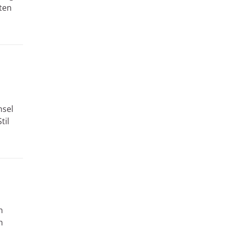
ten
hsel
til
n
h