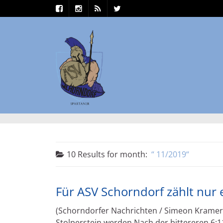
10 Results for
month:
11/2019
Für ASV Schorndorf zählt nur e
(Schorndorfer Nachrichten / Simeon Kramer)
Stolperstein werden Nach der bittereren 6:11