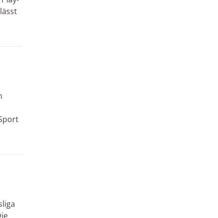
lässt
n
Sport
liga
ie