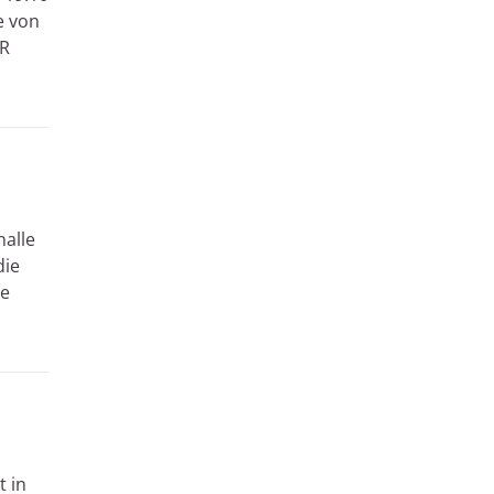
e von
FR
halle
die
te
t in