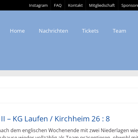
Instagram
FAQ
Kontakt
Mitgliedschaft
Sponsor
Home
Nachrichten
Tickets
Team
I – KG Laufen / Kirchheim 26 : 8
 nach dem englischen Wochenende mit zwei Niederlagen wi
zuhause wieder vollzählig als Team präsentieren, obwohl mit