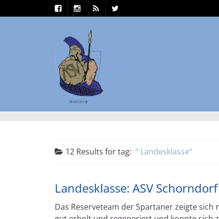
12 Results for
tag:
Landesklasse
Landesklasse: ASV Schorndorf I
Das Reserveteam der Spartaner zeigte sich
gut erholt und regeneriert und konnte sich 