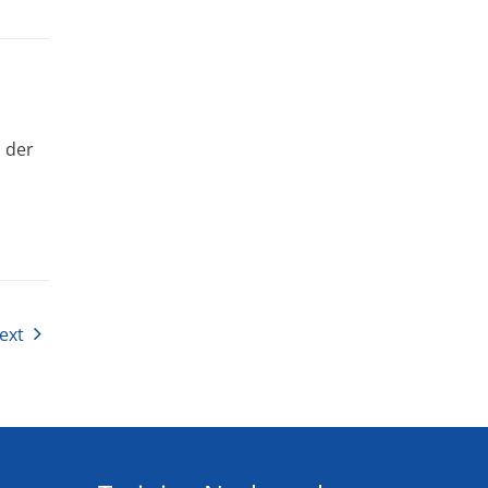
 der
ext