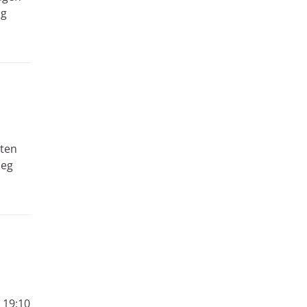
ag
eten
ieg
 19:10