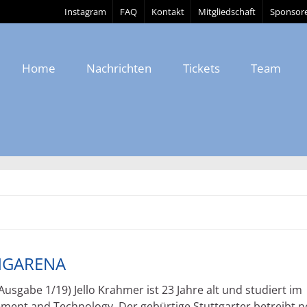
Instagram
FAQ
Kontakt
Mitgliedschaft
Sponsor
Home
Nachrichten
Tickets
Team
NGARENA
sgabe 1/19) Jello Krahmer ist 23 Jahre alt und studiert im
ement and Technology. Der gebürtige Stuttgarter betreibt 