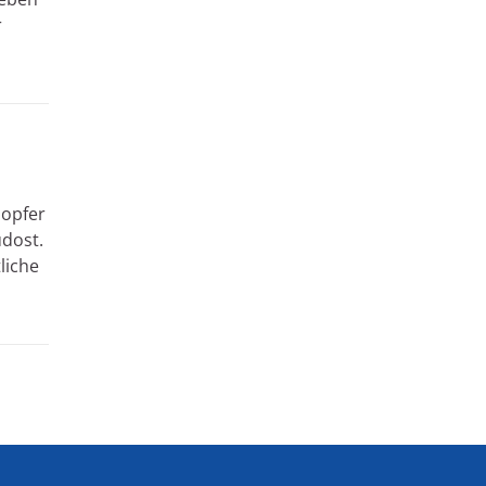
r
lopfer
üdost.
liche