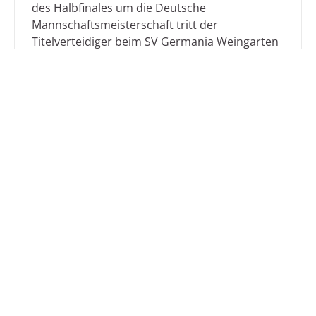
des Halbfinales um die Deutsche
Mannschaftsmeisterschaft tritt der
Titelverteidiger beim SV Germania Weingarten
an. Nach dem 16:12-Erfolg im ...
Mehr
Lade weitere Nachrichten
/
Nachrichten
Kontakt