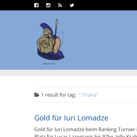
1 result for
tag:
Tirana
Gold für Iuri Lomadze
Gold für Iuri Lomadze beim Ranking Turnier
Platz für Lucas Lazogianis bis 97kg. Jello