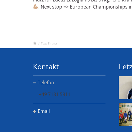
. Next stop => European Championships in
/
Tag: Tirana
Kontakt
Letz
Telefon
+49 7181 5811
Email