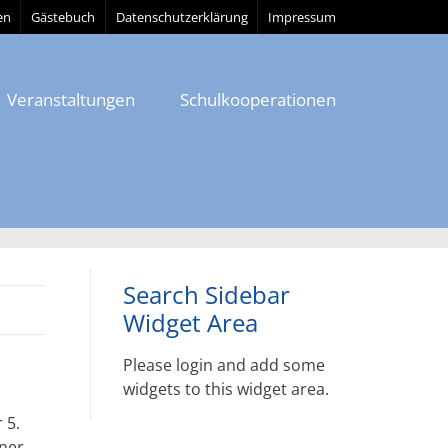
en
Gästebuch
Datenschutzerklärung
Impressum
Veranstaltungen
Schulkooperationen
Search Sidebar
Widget Area
Please login and add some
widgets to this widget area.
 5.
nner