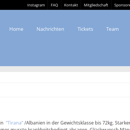
Instagram
FAQ
Kontakt
Mitgliedschaft
Sponsor
Home
Nachrichten
Tickets
Team
 in
Tirana
/Albanien in der Gewichtsklasse bis 72kg. Starker
 Krahmer musste krankheitsbedingt absagen. Glückwunsch Mä