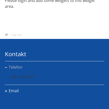
Please login and add some widgets to this widget
area.
/
Tag: tata
Kontakt
Telefon
+49 7181 5811
Email