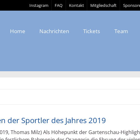
Instagram
FAQ
Kontakt
Mitgliedschaft
Sponsor
Home
Nachrichten
Tickets
Team
n der Sportler des Jahres 2019
019, Thomas Milz) Als Höhepunkt der Gartenschau-Highligh
n festlichem Rahmenin der Orangerie die Ehrung der viele