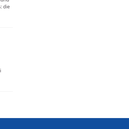
: die
i