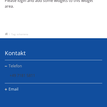
Please login and add some widgets to this widget
area.
/
Tag: scharrena
Kontakt
Telefon
+49 7181 5811
Email