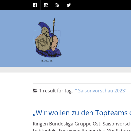
1 result for
tag:
Saisonvorschau 2023
„Wir wollen zu den Topteams 
Ringen Bundesliga Gruppe Ost: Saisonvorsc
Lichtenfels: Für einige Ringer des ASV Schor