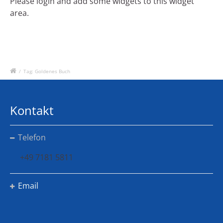
Please login and add some widgets to this widget
area.
/
Tag: Goldenes Buch
Kontakt
Telefon
+49 7181 5811
Email