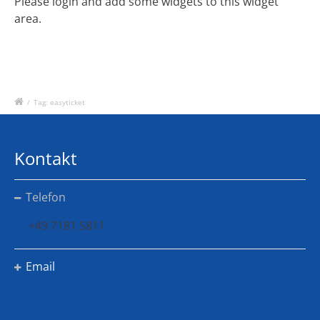
Please login and add some widgets to this widget
area.
/
Tag: easyticket
Kontakt
Telefon
+49 7181 5811
Email