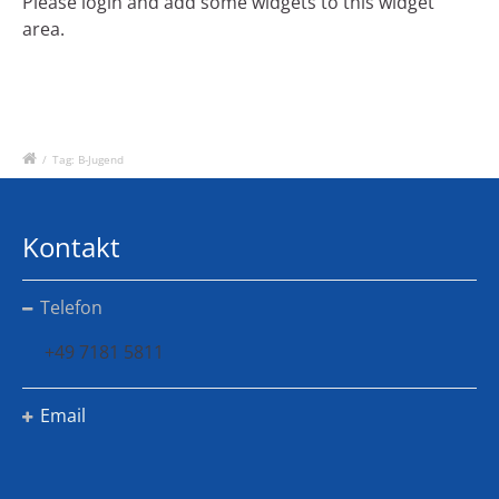
Please login and add some widgets to this widget
area.
/
Tag: B-Jugend
Kontakt
Telefon
+49 7181 5811
Email