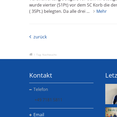
wurde vierter (51Pt) vor dem SC Korb die den 
( 35Pt.) belegten. Da alle drei ...
Mehr
zurück
/
Tag: Nachwuchs
Kontakt
Letz
Telefon
+49 7181 5811
Email