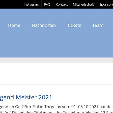
Instagram
FAQ
Kontakt
Mitgliedschaft
Sponsor
Home
Nachrichten
Tickets
Team
Jugend Meister 2021
end im Gr.-Röm. Stil in Torgelov vom 01.-03.10.2021 hat der
t fünf Siegen den Titel geholt. Im Teilnehmerfeld von 12 Sta