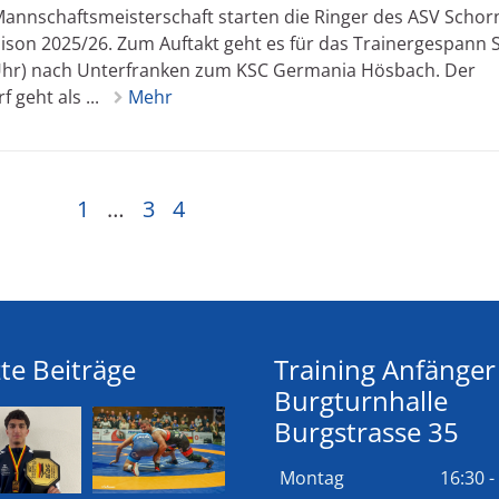
nnschaftsmeisterschaft starten die Ringer des ASV Schor
son 2025/26. Zum Auftakt geht es für das Trainergespann 
 Uhr) nach Unterfranken zum KSC Germania Hösbach. Der
geht als ...
Mehr
1
…
3
4
te Beiträge
Training Anfänger
Burgturnhalle
Burgstrasse 35
Montag
16:30 -