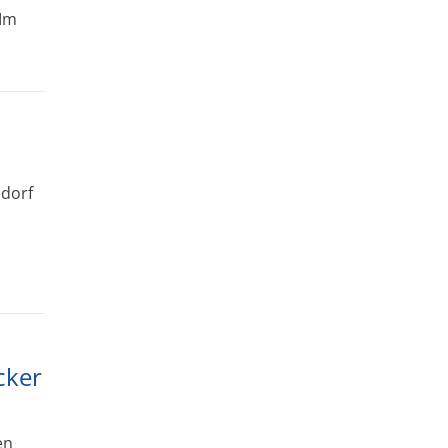
 Im
dorf
cker
en