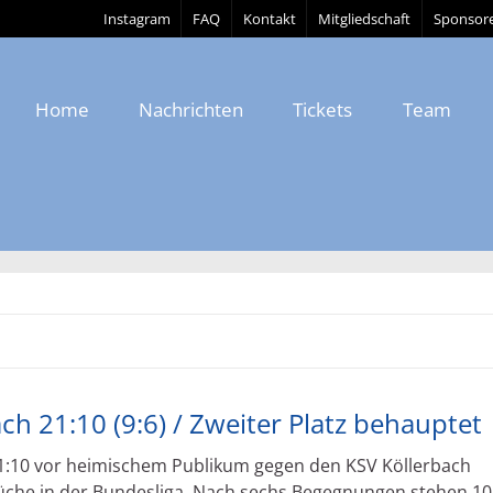
Instagram
FAQ
Kontakt
Mitgliedschaft
Sponsor
Home
Nachrichten
Tickets
Team
ch 21:10 (9:6) / Zweiter Platz behauptet
21:10 vor heimischem Publikum gegen den KSV Köllerbach
üche in der Bundesliga. Nach sechs Begegnungen stehen 10