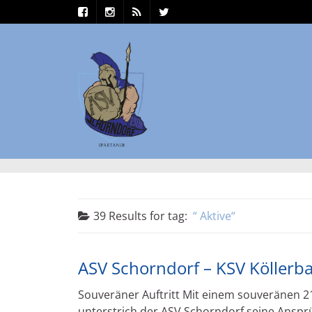
39 Results for
tag:
Aktive
ASV Schorndorf – KSV Köllerba
Souveräner Auftritt Mit einem souveränen 
unterstrich der ASV Schorndorf seine Anspr