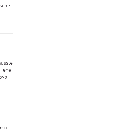
tsche
musste
, ehe
svoll
dem