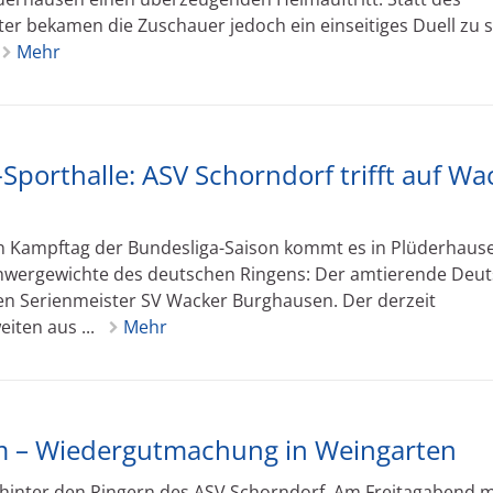
er bekamen die Zuschauer jedoch ein einseitiges Duell zu 
Mehr
Sporthalle: ASV Schorndorf trifft auf Wa
en Kampftag der Bundesliga-Saison kommt es in Plüderhaus
hwergewichte des deutschen Ringens: Der amtierende Deu
ren Serienmeister SV Wacker Burghausen. Der derzeit
iten aus ...
Mehr
im – Wiedergutmachung in Weingarten
 hinter den Ringern des ASV Schorndorf. Am Freitagabend 