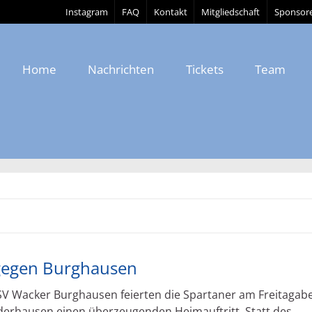
Instagram
FAQ
Kontakt
Mitgliedschaft
Sponsor
Home
Nachrichten
Tickets
Team
gegen Burghausen
 SV Wacker Burghausen feierten die Spartaner am Freitagab
üderhausen einen überzeugenden Heimauftritt. Statt des