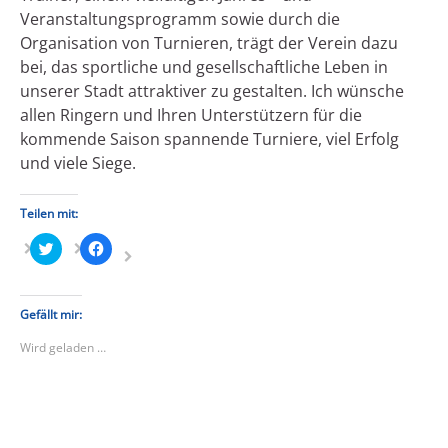
Veranstaltungsprogramm sowie durch die
Organisation von Turnieren, trägt der Verein dazu
bei, das sportliche und gesellschaftliche Leben in
unserer Stadt attraktiver zu gestalten. Ich wünsche
allen Ringern und Ihren Unterstützern für die
kommende Saison spannende Turniere, viel Erfolg
und viele Siege.
Teilen mit:
Klick,
Klick,
um
um
über
auf
Twitter
Facebook
zu
zu
teilen
teilen
Gefällt mir:
(Wird
(Wird
in
in
Wird geladen …
neuem
neuem
Fenster
Fenster
geöffnet)
geöffnet)