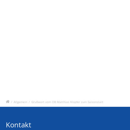
/
Allgemein
/
Grußwort vom OB Matthias Klopfer zum Saisonstart
Kontakt