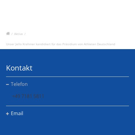
/
Aktive
/
Unser Jello Krahmer kandidiert für das Präsidium von Athleten Deutschland
Kontakt
Telefon
+49 7181 5811
Email