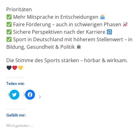
Prioritäten
Mehr Mitsprache in Entscheidungen
Faire Förderung – auch in schwierigen Phasen
Sichere Perspektiven nach der Karriere
Sport in Deutschland mit höherem Stellenwert – in
Bildung, Gesundheit & Politik
Die Stimme des Sports stärken – hörbar & wirksam.
Teilen mit:
Klick,
Klick,
um
um
über
auf
Twitter
Facebook
zu
zu
teilen
teilen
Gefällt mir:
(Wird
(Wird
in
in
Wird geladen …
neuem
neuem
Fenster
Fenster
geöffnet)
geöffnet)