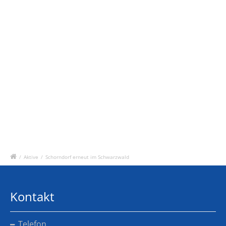
/
Aktive
/
Schorndorf erneut im Schwarzwald
Kontakt
Telefon