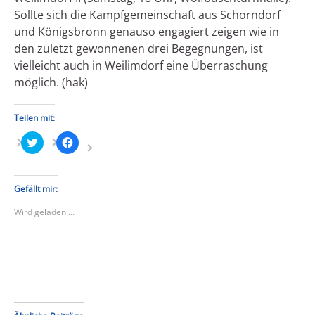
Sollte sich die Kampfgemeinschaft aus Schorndorf
und Königsbronn genauso engagiert zeigen wie in
den zuletzt gewonnenen drei Begegnungen, ist
vielleicht auch in Weilimdorf eine Überraschung
möglich. (hak)
Teilen mit:
Klick,
Klick,
um
um
über
auf
Twitter
Facebook
zu
zu
teilen
teilen
Gefällt mir:
(Wird
(Wird
in
in
Wird geladen …
neuem
neuem
Fenster
Fenster
geöffnet)
geöffnet)