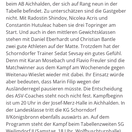
beim AB Aichhalden, der sich auf Rang neun in der
Tabelle befindet. Zu unterschätzen sind die Gastgeber
nicht. Mit Radostin Shindov, Nicolea Acris und
Constantin Hutuleac haben sie drei Topringer am
Start. Und auch in den mittleren Gewichtsklassen
stehen mit Daniel Eberhardt und Christian Bantle
zwei gute Athleten auf der Matte. Trotzdem hat der
Schorndorfer Trainer Sedat Sevsay ein gutes Gefühl.
Denn mit Karan Mosebach und Flavio Freuler sind die
Matchwinner aus dem Kampf am Wochenende gegen
Weitenau-Wieslet wieder mit dabei. Ihr Einsatz würde
aber bedeuten, dass Marin Filip wegen der
Ausländerregel pausieren müsste. Die Entscheidung
des ASV-Coaches steht noch nicht fest. Kampfbeginn
ist um 20 Uhr in der Josef-Merz-Halle in Aichhalden. In
der Landesklasse tritt die KG Schorndorf
II/Königsbronn ebenfalls auswärts an. Auf dem
Programm steht der Kampf beim Tabellenzweiten SG
Weilimdorf II (Samstag, 18 Uhr, Wolfbuschturnhalle).