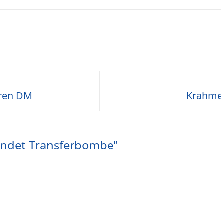
oren DM
Krahmer
ündet Transferbombe"