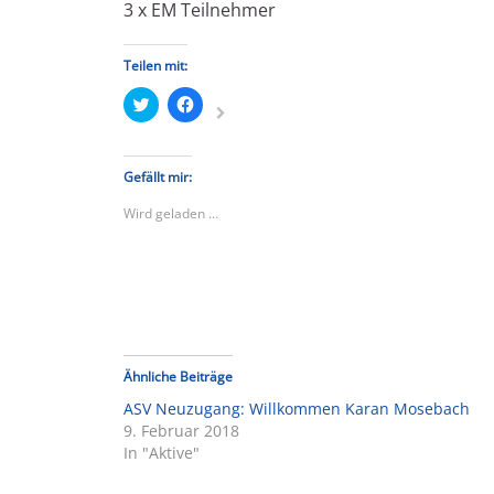
3 x EM Teilnehmer
Teilen mit:
Klick,
Klick,
um
um
über
auf
Twitter
Facebook
zu
zu
teilen
teilen
Gefällt mir:
(Wird
(Wird
in
in
Wird geladen …
neuem
neuem
Fenster
Fenster
geöffnet)
geöffnet)
Ähnliche Beiträge
ASV Neuzugang: Willkommen Karan Mosebach
9. Februar 2018
In "Aktive"