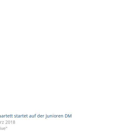
artett startet auf der Junioren DM
rz 2018
ive"