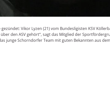
ezündet: Vikor Lyzen (21) vom Bundesligisten KSV Köllerba
es über den ASV gehört“, sagt das Mitglied der Sportförderg
das junge Schorndorfer Team mit guten Bekannten aus de