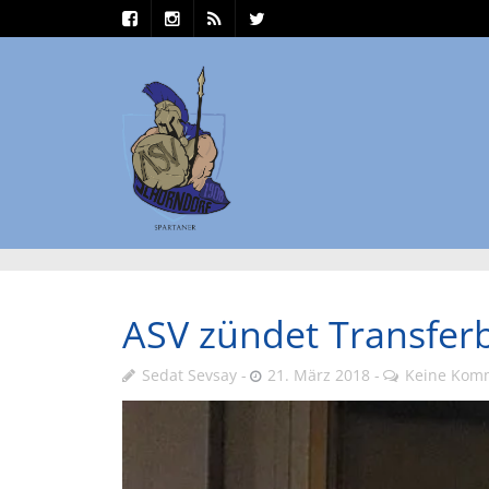
ASV zündet Transfe
Sedat Sevsay
21. März 2018
Keine Kom