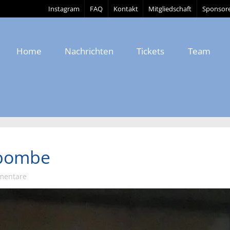
Instagram
FAQ
Kontakt
Mitgliedschaft
Sponsor
Home
Nachrichten
Tickets
Team
rbombe
mentare