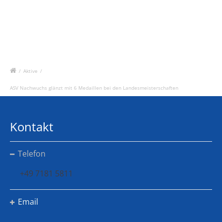
/
Aktive
/
ASV Nachwuchs glänzt mit 6 Medaillen bei den Landesmeisterschaften
Kontakt
Telefon
+49 7181 5811
Email