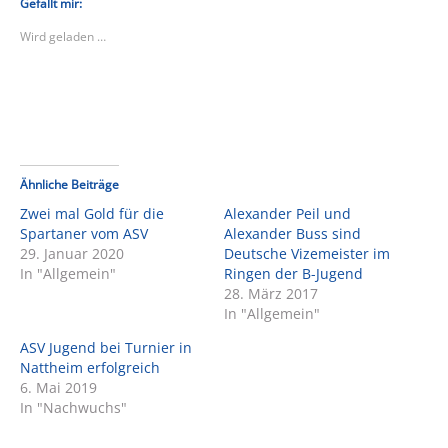
teilen
teilen
Gefällt mir:
(Wird
(Wird
in
in
Wird geladen …
neuem
neuem
Fenster
Fenster
geöffnet)
geöffnet)
Ähnliche Beiträge
Zwei mal Gold für die
Alexander Peil und
Spartaner vom ASV
Alexander Buss sind
29. Januar 2020
Deutsche Vizemeister im
In "Allgemein"
Ringen der B-Jugend
28. März 2017
In "Allgemein"
ASV Jugend bei Turnier in
Nattheim erfolgreich
6. Mai 2019
In "Nachwuchs"