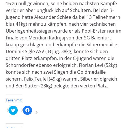
16 zu null gewinnen, seine beiden nächsten Kämpfe
verlor er aber unglücklich auf Schultern. Bei der B-
Jugend hatte Alexander Schlee da bei 13 Teilnehmern
bis ( 41kg) mehr zu kämpfen, nach vier technischen
Überlegenheitssiegen wurde er als Pool-Erster nur im
Finale von Meridian Kadrijaj von der SG Baienfurt
knapp geschlagen und erkämpfte die Silbermedaille.
Dominik Sigle ASV ( B-Jug. 38kg) konnte sich den
dritten Platz erkämpfen. In der C-Jugend waren die
Schorndorfer ebenso erfolgreich. Florian Levi (52kg)
konnte sich nach zwei Siegen die Goldmedaille
sichern. Felix Teufel (49kg) war mit Silber erfolgreich
und Ben Sutter (28kg) belegte den vierten Platz.
Teilen mit:
Klick,
Klick,
um
um
über
auf
Twitter
Facebook
zu
zu