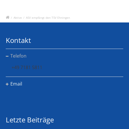
/
Aktive
/
ASV empfängt den TSV Ehningen
Kontakt
Telefon
+49 7181 5811
Email
Letzte Beiträge