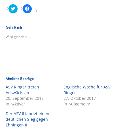
Klick,
Klick,
um
um
über
auf
Twitter
Facebook
zu
zu
teilen
teilen
Gefällt mir:
(Wird
(Wird
in
in
Wird geladen …
neuem
neuem
Fenster
Fenster
geöffnet)
geöffnet)
Ähnliche Beiträge
ASV Ringer treten
Englische Woche für ASV
Auswärts an
Ringer
20. September 2018
27. Oktober 2017
In "Aktive"
In "Allgemein"
Der ASV II landet einen
deutlichen Sieg gegen
Ehningen II