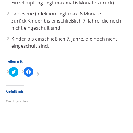
Einzelimpfung liegt maximal 6 Monate zurück).
Genesene (Infektion liegt max. 6 Monate
zurück.Kinder bis einschließlich 7. Jahre, die noch
nicht eingeschult sind.
Kinder bis einschließlich 7. Jahre, die noch nicht
eingeschult sind.
Teilen mit:
Klick,
Klick,
um
um
über
auf
Twitter
Facebook
zu
zu
teilen
teilen
Gefällt mir:
(Wird
(Wird
in
in
Wird geladen …
neuem
neuem
Fenster
Fenster
geöffnet)
geöffnet)