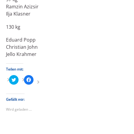
Ramzin Azizsir
Ilja Klasner
130 kg
Eduard Popp
Christian John
Jello Krahmer
Teilen mit:
Klick,
Klick,
um
um
über
auf
Twitter
Facebook
zu
zu
teilen
teilen
Gefällt mir:
(Wird
(Wird
in
in
Wird geladen …
neuem
neuem
Fenster
Fenster
geöffnet)
geöffnet)