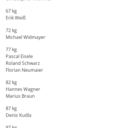
67 kg
Erik Weiß
72 kg
Michael Widmayer
77 kg
Pascal Eisele
Roland Schwarz
Florian Neumaier
82 kg
Hannes Wagner
Marius Braun
87 kg
Denis Kudla
97 kg