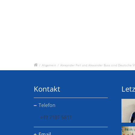
/
Allgemein
/
Alexander Peil und Alexander Buss sind Deutsche V
Kontakt
Letz
Telefon
+49 7181 5811
Email