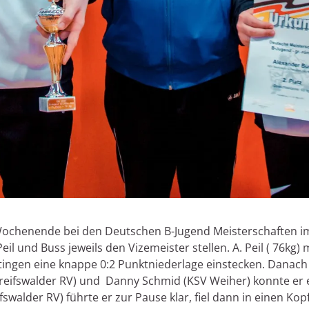
chenende bei den Deutschen B-Jugend Meisterschaften im 
l und Buss jeweils den Vizemeister stellen. A. Peil ( 76kg)
tingen eine knappe 0:2 Punktniederlage einstecken. Danach
ifswalder RV) und Danny Schmid (KSV Weiher) konnte er e
swalder RV) führte er zur Pause klar, fiel dann in einen Ko