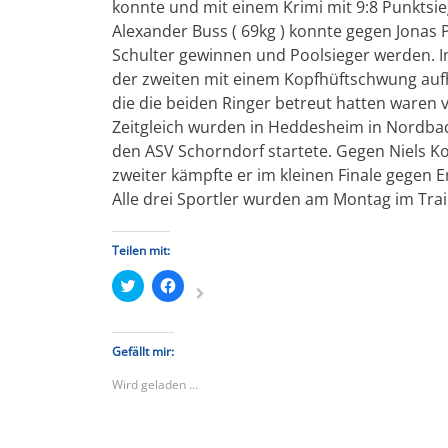
konnte und mit einem Krimi mit 9:8 Punktsie
Alexander Buss ( 69kg ) konnte gegen Jonas P
Schulter gewinnen und Poolsieger werden. Im
der zweiten mit einem Kopfhüftschwung aufh
die die beiden Ringer betreut hatten waren v
Zeitgleich wurden in Heddesheim in Nordbad
den ASV Schorndorf startete. Gegen Niels Ko
zweiter kämpfte er im kleinen Finale gegen 
Alle drei Sportler wurden am Montag im Trai
Teilen mit:
Klick,
Klick,
um
um
über
auf
Twitter
Facebook
zu
zu
teilen
teilen
Gefällt mir:
(Wird
(Wird
in
in
Wird geladen …
neuem
neuem
Fenster
Fenster
geöffnet)
geöffnet)