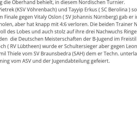
g die Oberhand behielt, in diesem Nordischen Turnier.
ietrek (KSV Vöhrenbach) und Tayyip Erkus ( SC Berolina ) so
 Finale gegen Vitaly Oslon ( SV Johannis Nürnberg) gab er i
olen, aber hat knapp mit 4:6 verloren. Die beiden Trainer
oll des Lobes und auch stolz auf ihre drei Nachwuchs Ringe
en die Deutschen Meisterschaften der B-Jugend im Freistil 
ch ( RV Lübtheen) wurde er Schultersieger aber gegen Leon 
Emil Thiele vom SV Braunsbedra (SAH) dem er Techn. unterlag
ning vom ASV und der Jugendabteilung gefeiert.