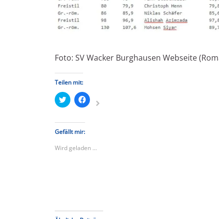
Foto: SV Wacker Burghausen Webseite (Roma
Teilen mit:
Klick,
Klick,
um
um
über
auf
Twitter
Facebook
zu
zu
teilen
teilen
Gefällt mir:
(Wird
(Wird
in
in
Wird geladen …
neuem
neuem
Fenster
Fenster
geöffnet)
geöffnet)