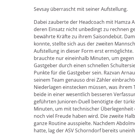
Sevsay überrascht mit seiner Aufstellung.
Dabei zauberte der Headcoach mit Hamza Alac
deren Einsatz nicht unbedingt zu rechnen ge
bewährte Kräfte zu ihrem Saisondebüt. Dam
konnte, stellte sich aus der zweiten Mannsc
Aufstellung in dieser Form erst ermöglichte.
brauchte nur eineinhalb Minuten, um gegen d
Gastgeber durch einen schnellen Schultersie
Punkte für die Gastgeber sein. Razvan Arna
seinem Team genauso drei Zähler einbrachte
Niederlagen einstecken müssen, was ihrem Tr
beide in einer wesentlich besseren Verfassu
geführten Junioren-Duell benötigte der türk
Minuten, um mit technischer Überlegenheit 
noch viel Freude haben wird. Die zweite Ha
ganze Routine ausspielte. Nachdem Abdolmo
hatte, lag der ASV Schorndorf bereits unein