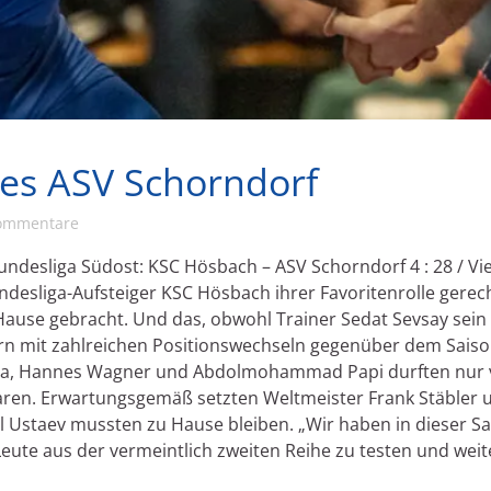
des ASV Schorndorf
ommentare
Bundesliga Südost: KSC Hösbach – ASV Schorndorf 4 : 28 / V
ndesliga-Aufsteiger KSC Hösbach ihrer Favoritenrolle ger
Hause gebracht. Und das, obwohl Trainer Sedat Sevsay sei
rn mit zahlreichen Positionswechseln gegenüber dem Saiso
Agca, Hannes Wagner und Abdolmohammad Papi durften nur v
en. Erwartungsgemäß setzten Weltmeister Frank Stäbler un
Ustaev mussten zu Hause bleiben. „Wir haben in dieser Sa
eute aus der vermeintlich zweiten Reihe zu testen und wei