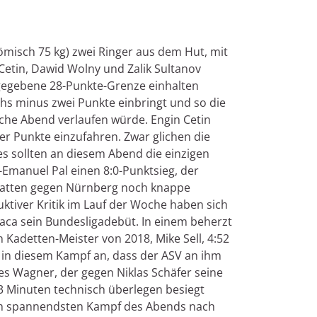
ömisch 75 kg) zwei Ringer aus dem Hut, mit
Cetin, Dawid Wolny und Zalik Sultanov
gegebene 28-Punkte-Grenze einhalten
chs minus zwei Punkte einbringt und so die
liche Abend verlaufen würde. Engin Cetin
er Punkte einzufahren. Zwar glichen die
es sollten an diesem Abend die einzigen
Emanuel Pal einen 8:0-Punktsieg, der
 hatten gegen Nürnberg noch knappe
ktiver Kritik im Lauf der Woche haben sich
laca sein Bundesligadebüt. In einem beherzt
Kadetten-Meister von 2018, Mike Sell, 4:52
 in diesem Kampf an, dass der ASV an ihm
es Wagner, der gegen Niklas Schäfer seine
 Minuten technisch überlegen besiegt
ov im spannendsten Kampf des Abends nach