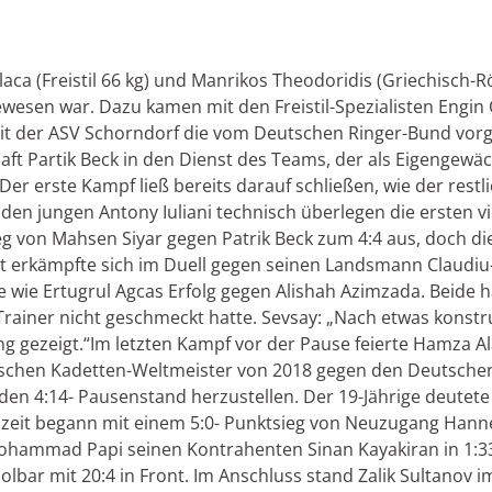
a (Freistil 66 kg) und Manrikos Theodoridis (Griechisch-R
wesen war. Dazu kamen mit den Freistil-Spezialisten Engin 
it der ASV Schorndorf die vom Deutschen Ringer-Bund vor
haft Partik Beck in den Dienst des Teams, der als Eigengewä
 Der erste Kampf ließ bereits darauf schließen, wie der rest
en jungen Antony Iuliani technisch überlegen die ersten vi
g von Mahsen Siyar gegen Patrik Beck zum 4:4 aus, doch di
ut erkämpfte sich im Duell gegen seinen Landsmann Claudiu-
 wie Ertugrul Agcas Erfolg gegen Alishah Azimzada. Beide
ainer nicht geschmeckt hatte. Sevsay: „Nach etwas konstru
ng gezeigt.“Im letzten Kampf vor der Pause feierte Hamza A
ischen Kadetten-Weltmeister von 2018 gegen den Deutschen 
den 4:14- Pausenstand herzustellen. Der 19-Jährige deutete
lbzeit begann mit einem 5:0- Punktsieg von Neuzugang Hann
hammad Papi seinen Kontrahenten Sinan Kayakiran in 1:33
holbar mit 20:4 in Front. Im Anschluss stand Zalik Sultan