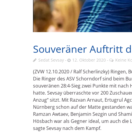
Souveräner Auftritt 
Sedat Sevsay
12. Oktober 2020
Keine K
(ZVW 12.10.2020 / Ralf Scherlinzky) Ringen, 
Die Ringer des ASV Schorndorf sind beim Bu
souveränen 28:4-Sieg zwei Punkte mit nach 
hatte. Sevsay überraschte vor 200 Zuschaue
Anzug“ sitzt. Mit Razvan Arnaut, Ertugrul 
Nürnberg schon auf der Matte gestanden war
Ramzan Awtaev, Benjamin Sezgin und Shamil 
Hösbach war als Gegner ideal, um auch die L
sagte Sevsay nach dem Kampf.