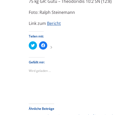
75 kg GR: Gutu – Theodoridis 10:2 SN (12:8)
Foto: Ralph Steinemann
Link zum
Bericht
Teilen mit:
Klick,
Klick,
um
um
über
auf
Twitter
Facebook
zu
zu
teilen
teilen
Gefällt mir:
(Wird
(Wird
in
in
Wird geladen …
neuem
neuem
Fenster
Fenster
geöffnet)
geöffnet)
Ähnliche Beiträge