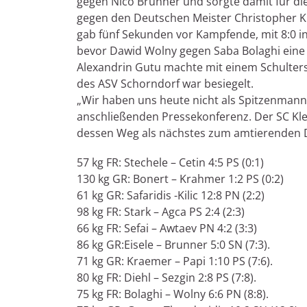
gegen Nico Brunner und sorgte damit für d
gegen den Deutschen Meister Christopher Kr
gab fünf Sekunden vor Kampfende, mit 8:0 i
bevor Dawid Wolny gegen Saba Bolaghi eine 
Alexandrin Gutu machte mit einem Schulters
des ASV Schorndorf war besiegelt.
„Wir haben uns heute nicht als Spitzenmanns
anschließenden Pressekonferenz. Der SC Klei
dessen Weg als nächstes zum amtierenden 
57 kg FR: Stechele – Cetin 4:5 PS (0:1)
130 kg GR: Bonert – Krahmer 1:2 PS (0:2)
61 kg GR: Safaridis -Kilic 12:8 PN (2:2)
98 kg FR: Stark – Agca PS 2:4 (2:3)
66 kg FR: Sefai – Awtaev PN 4:2 (3:3)
86 kg GR:Eisele – Brunner 5:0 SN (7:3).
71 kg GR: Kraemer – Papi 1:10 PS (7:6).
80 kg FR: Diehl – Sezgin 2:8 PS (7:8).
75 kg FR: Bolaghi – Wolny 6:6 PN (8:8).