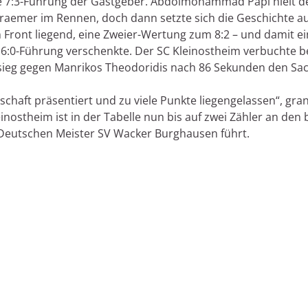
ie 7:3-Führung der Gastgeber. Abdolmohammad Papi hielt d
aemer im Rennen, doch dann setzte sich die Geschichte aus
n Front liegend, eine Zweier-Wertung zum 8:2 – und damit e
6:0-Führung verschenkte. Der SC Kleinostheim verbuchte be
ieg gegen Manrikos Theodoridis nach 86 Sekunden den Sack 
chaft präsentiert und zu viele Punkte liegengelassen“, gra
nostheim ist in der Tabelle nun bis auf zwei Zähler an den 
Deutschen Meister SV Wacker Burghausen führt.