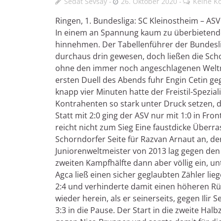
Sedat Sevsay
26. Oktober 2020
Keine K
Ringen, 1. Bundesliga: SC Kleinostheim – ASV
In einem an Spannung kaum zu überbietende
hinnehmen. Der Tabellenführer der Bundeslig
durchaus drin gewesen, doch ließen die Sch
ohne den immer noch angeschlagenen Weltme
ersten Duell des Abends fuhr Engin Cetin ge
knapp vier Minuten hatte der Freistil-Spezia
Kontrahenten so stark unter Druck setzen,
Statt mit 2:0 ging der ASV nur mit 1:0 in Fr
reicht nicht zum Sieg Eine faustdicke Überra
Schorndorfer Seite für Razvan Arnaut an, der
Juniorenweltmeister von 2013 lag gegen den 
zweiten Kampfhälfte dann aber völlig ein, un
Agca ließ einen sicher geglaubten Zähler li
2:4 und verhinderte damit einen höheren R
wieder herein, als er seinerseits, gegen Ilir
3:3 in die Pause. Der Start in die zweite Hal