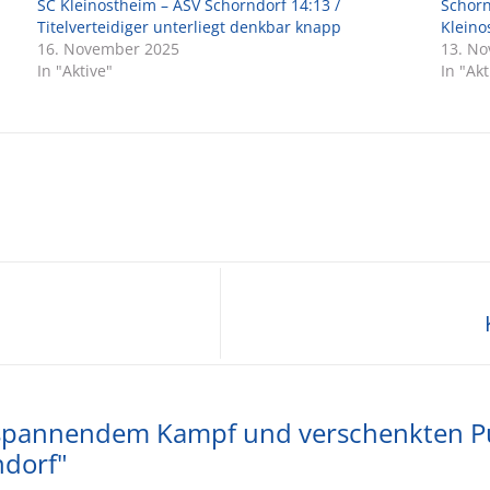
SC Kleinostheim – ASV Schorndorf 14:13 /
Schorn
Titelverteidiger unterliegt denkbar knapp
Kleino
16. November 2025
13. N
In "Aktive"
In "Akt
pannendem Kampf und verschenkten Pun
ndorf"