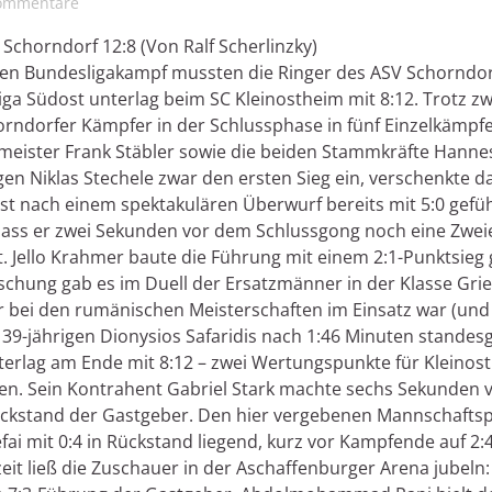
ommentare
 Schorndorf 12:8 (Von Ralf Scherlinzky)
n Bundesligakampf mussten die Ringer des ASV Schorndorf 
a Südost unterlag beim SC Kleinostheim mit 8:12. Trotz zw
orndorfer Kämpfer in der Schlussphase in fünf Einzelkämpfe
ister Frank Stäbler sowie die beiden Stammkräfte Hanne
gen Niklas Stechele zwar den ersten Sieg ein, verschenkte d
list nach einem spektakulären Überwurf bereits mit 5:0 gefü
 dass er zwei Sekunden vor dem Schlussgong noch eine Zw
ont. Jello Krahmer baute die Führung mit einem 2:1-Punktsie
schung gab es im Duell der Ersatzmänner in der Klasse Griech
 bei den rumänischen Meisterschaften im Einsatz war (und s
39-jährigen Dionysios Safaridis nach 1:46 Minuten standesg
terlag am Ende mit 8:12 – zwei Wertungspunkte für Kleinost
egen. Sein Kontrahent Gabriel Stark machte sechs Sekunden
ückstand der Gastgeber. Den hier vergebenen Mannschafts
 Sefai mit 0:4 in Rückstand liegend, kurz vor Kampfende auf 
bzeit ließ die Zuschauer in der Aschaffenburger Arena jubeln: 