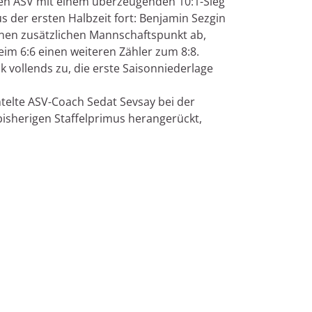
en ASV mit einem überzeugenden 10:1-Sieg
 der ersten Halbzeit fort: Benjamin Sezgin
inen zusätzlichen Mannschaftspunkt ab,
im 6:6 einen weiteren Zähler zum 8:8.
vollends zu, die erste Saisonniederlage
ntelte ASV-Coach Sedat Sevsay bei der
bisherigen Staffelprimus herangerückt,