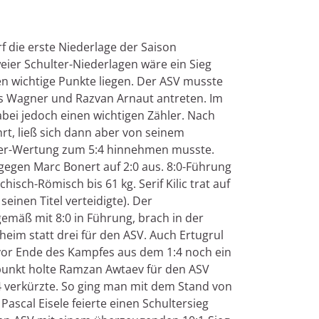
die erste Niederlage der Saison
eier Schulter-Niederlagen wäre ein Sieg
n wichtige Punkte liegen. Der ASV musste
s Wagner und Razvan Arnaut antreten. Im
abei jedoch einen wichtigen Zähler. Nach
hrt, ließ sich dann aber von seinem
eier-Wertung zum 5:4 hinnehmen musste.
g gegen Marc Bonert auf 2:0 aus. 8:0-Führung
isch-Römisch bis 61 kg. Serif Kilic trat auf
einen Titel verteidigte). Der
emäß mit 8:0 in Führung, brach in der
heim statt drei für den ASV. Auch Ertugrul
 vor Ende des Kampfes aus dem 1:4 noch ein
punkt holte Ramzan Awtaev für den ASV
2:4 verkürzte. So ging man mit dem Stand von
Pascal Eisele feierte einen Schultersieg