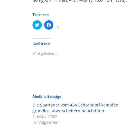
Teilen mit:
Klick,
Klick,
um
um
über
auf
Twitter
Facebook
zu
zu
teilen
teilen
Gefällt mir:
(Wird
(Wird
in
in
Wird geladen …
neuem
neuem
Fenster
Fenster
geöffnet)
geöffnet)
Ähnliche Beiträge
Die Spartaner vom ASV Schorndorf kämpfen
grandios, aber scheitern hauchdünn
1. März 2022
In "Allgemein"