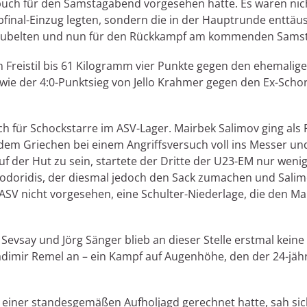
buch für den Samstagabend vorgesehen hatte. Es waren nich
bfinal-Einzug legten, sondern die in der Hauptrunde enttä
jubelten und nun für den Rückkampf am kommenden Samstag
 Freistil bis 61 Kilogramm vier Punkte gegen den ehemalig
wie der 4:0-Punktsieg von Jello Krahmer gegen den Ex-Scho
ch für Schockstarre im ASV-Lager. Mairbek Salimov ging als 
 dem Griechen bei einem Angriffsversuch voll ins Messer un
auf der Hut zu sein, startete der Dritte der U23-EM nur wen
odoridis, der diesmal jedoch den Sack zumachen und Salimo
ASV nicht vorgesehen, eine Schulter-Niederlage, die den M
vsay und Jörg Sänger blieb an dieser Stelle erstmal keine
adimir Remel an – ein Kampf auf Augenhöhe, den der 24-jähr
iner standesgemäßen Aufholjagd gerechnet hatte, sah sich