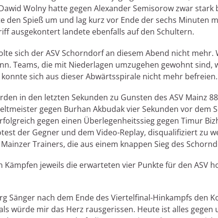
g: Dawid Wolny hatte gegen Alexander Semisorow zwar stark
e den Spieß um und lag kurz vor Ende der sechs Minuten mi
iff ausgekontert landete ebenfalls auf den Schultern.
olte sich der ASV Schorndorf an diesem Abend nicht mehr. 
kann. Teams, die mit Niederlagen umzugehen gewohnt sind,
nnte sich aus dieser Abwärtsspirale nicht mehr befreien.
wurden in den letzten Sekunden zu Gunsten des ASV Mainz 
Weltmeister gegen Burhan Akbudak vier Sekunden vor dem S
erfolgreich gegen einen Überlegenheitssieg gegen Timur B
est der Gegner und dem Video-Replay, disqualifiziert zu w
Mainzer Trainers, die aus einem knappen Sieg des Schorndo
 Kämpfen jeweils die erwarteten vier Punkte für den ASV ho
 Jörg Sänger nach dem Ende des Viertelfinal-Hinkampfs den K
, als würde mir das Herz rausgerissen. Heute ist alles gegen