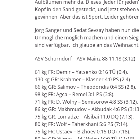
Aufbäumen mehr da. Dieses ‚Jeder für jeden‘
Kopf in den Sand gesteckt, und jetzt stehe
gewinnen. Aber das ist Sport. Leider gehöre
Jörg Sänger und Sedat Sevsay haben nun die 
Unmögliche möglich machen und einen Sieg 
sind verfügbar. Ich glaube an das Weihnacht
ASV Schorndorf – ASV Mainz 88 11:18 (3:12)
61 kg FR: Demir – Yatsenko 0:16 TÜ (0:4).
130 kg GR: Krahmer – Klasner 4:0 PS (2:4).
66 kg GR: Salimov – Theodoridis 0:4 SS (2:8).
98 kg FR: Agca – Remel 3:1 PS (3:8).
71 kg FR: D. Wolny – Semisorow 4:8 SS (3:12).
86 kg GR: Makhmudov – Akbudak 4:6 PS (3:13
75 kg GR: Lomadze – Alsibai 11:0 DQ (7:13).
80 kg FR: Wolf – Taherkhani 5:6 PS (7:14).
75 kg FR: Ustaev – Bizhoev 0:15 DQ (7:18).
80 kg GR: Yilmaz – M. Wolny 16:0 TÜ (11:18).