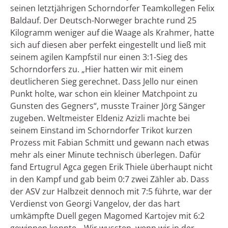
seinen letztjährigen Schorndorfer Teamkollegen Felix
Baldauf. Der Deutsch-Norweger brachte rund 25
Kilogramm weniger auf die Waage als Krahmer, hatte
sich auf diesen aber perfekt eingestellt und ließ mit
seinem agilen Kampfstil nur einen 3:1-Sieg des
Schorndorfers zu. „Hier hatten wir mit einem
deutlicheren Sieg gerechnet. Dass Jello nur einen
Punkt holte, war schon ein kleiner Matchpoint zu
Gunsten des Gegners“, musste Trainer Jörg Sänger
zugeben. Weltmeister Eldeniz Azizli machte bei
seinem Einstand im Schorndorfer Trikot kurzen
Prozess mit Fabian Schmitt und gewann nach etwas
mehr als einer Minute technisch überlegen. Dafür
fand Ertugrul Agca gegen Erik Thiele überhaupt nicht
in den Kampf und gab beim 0:7 zwei Zähler ab. Dass
der ASV zur Halbzeit dennoch mit 7:5 führte, war der
Verdienst von Georgi Vangelov, der das hart
umkämpfte Duell gegen Magomed Kartojev mit 6:2
gewinnen konnte. „Wir wussten, wenn wir in der