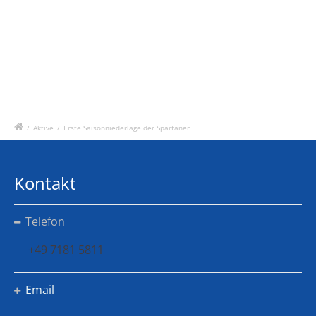
/
Aktive
/
Erste Saisonniederlage der Spartaner
Kontakt
Telefon
+49 7181 5811
Email