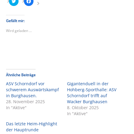
Klick,
Klick,
um
um
über
auf
Twitter
Facebook
zu
zu
teilen
teilen
Gefällt mir:
(Wird
(Wird
in
in
Wird geladen …
neuem
neuem
Fenster
Fenster
geöffnet)
geöffnet)
Ähnliche Beiträge
ASV Schorndorf vor
Gigantenduell in der
schwerem Auswärtskampf
Hohberg-Sporthalle: ASV
in Burghausen.
Schorndorf trifft auf
28. November 2025
Wacker Burghausen
In "Aktive"
8. Oktober 2025
In "Aktive"
Das letzte Heim-Highlight
der Hauptrunde