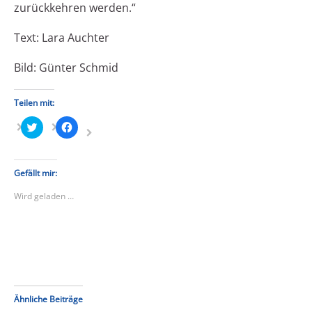
zurückkehren werden.“
Text: Lara Auchter
Bild: Günter Schmid
Teilen mit:
Klick,
Klick,
um
um
über
auf
Twitter
Facebook
zu
zu
teilen
teilen
Gefällt mir:
(Wird
(Wird
in
in
Wird geladen …
neuem
neuem
Fenster
Fenster
geöffnet)
geöffnet)
Ähnliche Beiträge