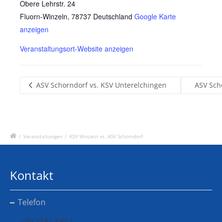
Obere Lehrstr. 24
Fluorn-Winzeln
,
78737
Deutschland
Google Karte
anzeigen
Veranstaltungsort-Website anzeigen
ASV Schorndorf vs. KSV Unterelchingen
ASV Sch
/
Veranstaltungen
/
KSV Winzeln vs. ASV Schorndorf
Kontakt
Telefon
+49 7181 5811