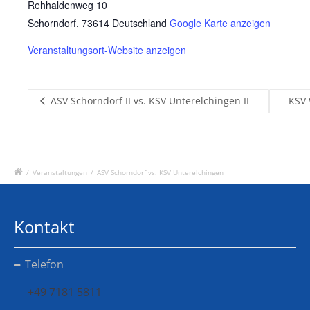
Rehhaldenweg 10
Schorndorf
,
73614
Deutschland
Google Karte anzeigen
Veranstaltungsort-Website anzeigen
ASV Schorndorf II vs. KSV Unterelchingen II
KSV 
/
Veranstaltungen
/
ASV Schorndorf vs. KSV Unterelchingen
Kontakt
Telefon
+49 7181 5811