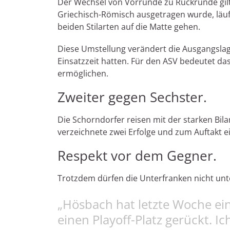
Der Wechsel von Vorrunde zu Rückrunde gilt i
Griechisch-Römisch ausgetragen wurde, läuft
beiden Stilarten auf die Matte gehen.
Diese Umstellung verändert die Ausgangslage 
Einsatzzeit hatten. Für den ASV bedeutet das
ermöglichen.
Zweiter gegen Sechster.
Die Schorndorfer reisen mit der starken Bi
verzeichnete zwei Erfolge und zum Auftakt e
Respekt vor dem Gegner.
Trotzdem dürfen die Unterfranken nicht unte
„Hösbach hat letzte Woche ein
einen Playoff-Platz gerückt. I