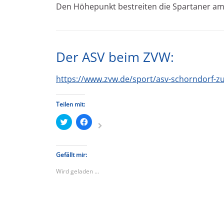
Den Höhepunkt bestreiten die
Spartaner am
Der ASV beim ZVW:
https://www.zvw.de/sport/asv-schorndorf-z
Teilen mit:
Klick,
Klick,
um
um
über
auf
Twitter
Facebook
zu
zu
teilen
teilen
Gefällt mir:
(Wird
(Wird
in
in
Wird geladen …
neuem
neuem
Fenster
Fenster
geöffnet)
geöffnet)