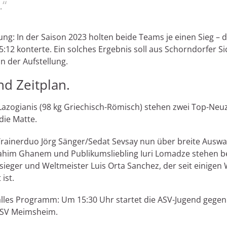
.“
ng: In der Saison 2023 holten beide Teams je einen Sieg – d
5:12 konterte. Ein solches Ergebnis soll aus Schorndorfer
in der Aufstellung.
d Zeitplan.
s Lazogianis (98 kg Griechisch-Römisch) stehen zwei Top-Ne
die Matte.
ainerduo Jörg Sänger/Sedat Sevsay nun über breite Auswahl:
him Ghanem und Publikumsliebling Iuri Lomadze stehen b
ieger und Weltmeister Luis Orta Sanchez, der seit einigen 
ist.
alles Programm: Um 15:30 Uhr startet die ASV-Jugend gegen
 TSV Meimsheim.