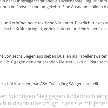
n der Bundesliga traditionell als Weichenstellung. Mit ihm 
 nun im Freistil – und umgekehrt. Eine Ausnahme bilden die
und eröffnet neue taktische Varianten. Plötzlich rücken At
: frische Kräfte bringen, gezielt rotieren und einzelnen Le
lanz von sechs Siegen aus sieben Duellen als Tabellenzweit
in 12:16 gegen den amtierenden Meister – aktuell Platz sech
rschätzt werden, wie ASV-Coach Jörg Sänger klarstellt:
en wichtigen Sieg gegen Köllerbach ein
ch bin davon überzeugt, dass sie mit jed