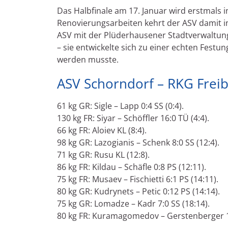
Das Halbfinale am 17. Januar wird erstmals 
Renovierungsarbeiten kehrt der ASV damit 
ASV mit der Plüderhausener Stadtverwaltung
– sie entwickelte sich zu einer echten Fest
werden musste.
ASV Schorndorf – RKG Freib
61 kg GR: Sigle – Lapp 0:4 SS (0:4).
130 kg FR: Siyar – Schöffler 16:0 TÜ (4:4).
66 kg FR: Aloiev KL (8:4).
98 kg GR: Lazogianis – Schenk 8:0 SS (12:4).
71 kg GR: Rusu KL (12:8).
86 kg FR: Kildau – Schäfle 0:8 PS (12:11).
75 kg FR: Musaev – Fischietti 6:1 PS (14:11).
80 kg GR: Kudrynets – Petic 0:12 PS (14:14).
75 kg GR: Lomadze – Kadr 7:0 SS (18:14).
80 kg FR: Kuramagomedov – Gerstenberger 12