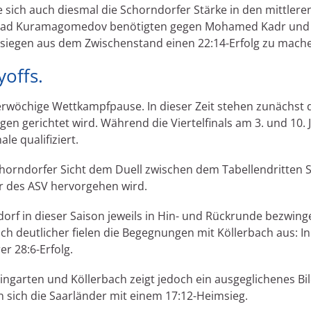
e sich auch diesmal die Schorndorfer Stärke in den mittle
urad Kuramagomedov benötigten gegen Mohamed Kadr und
rsiegen aus dem Zwischenstand einen 22:14-Erfolg zu mach
yoffs.
rwöchige Wettkampfpause. In dieser Zeit stehen zunächst di
en gerichtet wird. Während die Viertelfinals am 3. und 10. 
le qualifiziert.
chorndorfer Sicht dem Duell zwischen dem Tabellendritte
r des ASV hervorgehen wird.
rf in dieser Saison jeweils in Hin- und Rückrunde bezwing
ch deutlicher fielen die Begegnungen mit Köllerbach aus: I
r 28:6-Erfolg.
eingarten und Köllerbach zeigt jedoch ein ausgeglichenes Bi
 sich die Saarländer mit einem 17:12-Heimsieg.