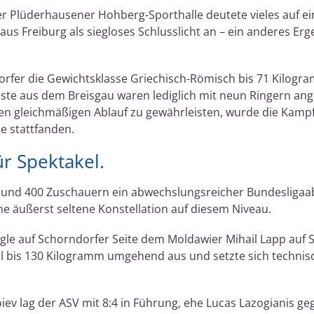
 der Plüderhausener Hohberg-Sporthalle deutete vieles auf 
 aus Freiburg als siegloses Schlusslicht an – ein anderes Er
rfer die Gewichtsklasse Griechisch-Römisch bis 71 Kilog
äste aus dem Breisgau waren lediglich mit neun Ringern anger
n gleichmäßigen Ablauf zu gewährleisten, wurde die Kampfr
e stattfanden.
ür Spektakel.
rund 400 Zuschauern ein abwechslungsreicher Bundesligaabe
e äußerst seltene Konstellation auf diesem Niveau.
le auf Schorndorfer Seite dem Moldawier Mihail Lapp auf Sc
istil bis 130 Kilogramm umgehend aus und setzte sich tech
ev lag der ASV mit 8:4 in Führung, ehe Lucas Lazogianis ge