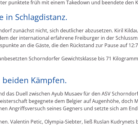
ster punktete früh mit einem Takedown und beendete den K
e in Schlagdistanz.
rf zunächst nicht, sich deutlicher abzusetzen. Kiril Kildau
em der international erfahrene Freiburger in der Schlussm
spunkte an die Gäste, die den Rückstand zur Pause auf 12:7
unbesetzten Schorndorfer Gewichtsklasse bis 71 Kilogramm
n beiden Kämpfen.
end das Duell zwischen Ayub Musaev für den ASV Schorndo
ameisterschaft begegnete dem Belgier auf Augenhöhe, doch 
inen Angriffsversuch seines Gegners und setzte sich am End
nen. Valentin Petic, Olympia-Siebter, ließ Ruslan Kudrynets