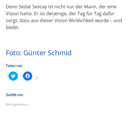
D
enn Sedat Sevsay ist nicht nur der Mann, der eine
Vision hatte. Er ist derjenige, der Tag für Tag dafür
sorgt, dass aus dieser Vision Wirklichkeit wurde – und
bleibt.
Foto: Günter Schmid
Teilen mit:
Klick,
Klick,
um
um
über
auf
Twitter
Facebook
zu
zu
teilen
teilen
Gefällt mir:
(Wird
(Wird
in
in
Wird geladen …
neuem
neuem
Fenster
Fenster
geöffnet)
geöffnet)