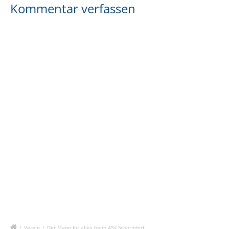
Kommentar verfassen
/
Verein
/
Der Mann für alles beim ASV Schorndorf