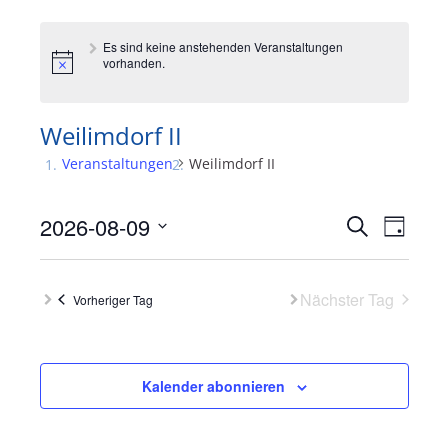
Es sind keine anstehenden Veranstaltungen
vorhanden.
Weilimdorf II
Veranstaltungen
Weilimdorf II
Veranst
Vera
2026-08-09
Suche
Tag
Ansi
Suche
Datum
Navi
wählen.
und
Nächster Tag
Vorheriger Tag
Ansichte
Navigati
Kalender abonnieren