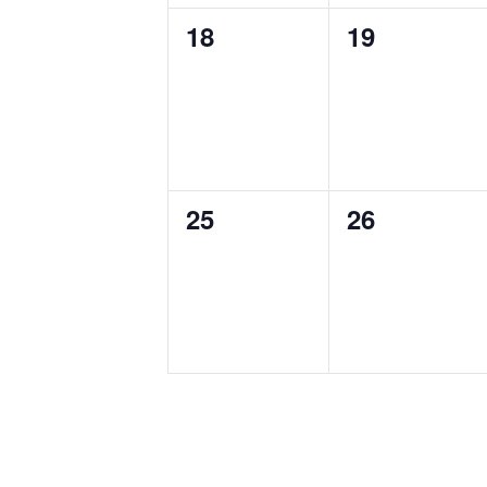
0
0
18
19
Veranstaltungen,
Veranstalt
0
0
25
26
Veranstaltungen,
Veranstalt