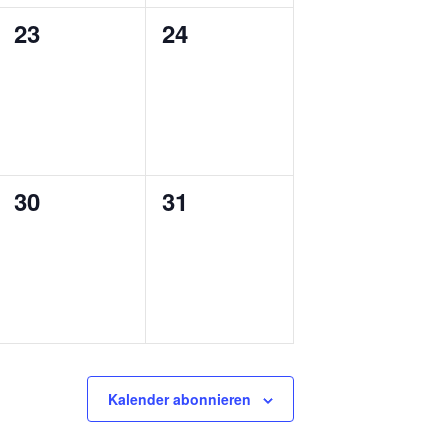
0
0
23
24
ngen,
Veranstaltungen,
Veranstaltungen,
0
0
30
31
ngen,
Veranstaltungen,
Veranstaltungen,
Kalender abonnieren