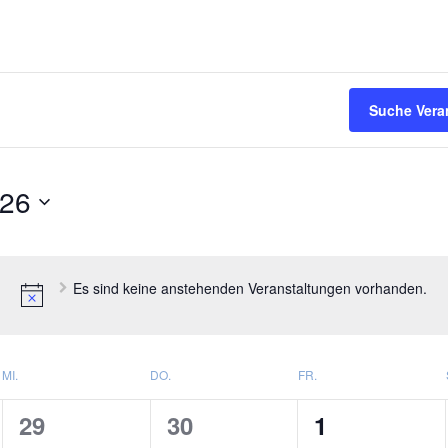
Suche Vera
026
Es sind keine anstehenden Veranstaltungen vorhanden.
MI.
DO.
FR.
0
0
0
29
30
1