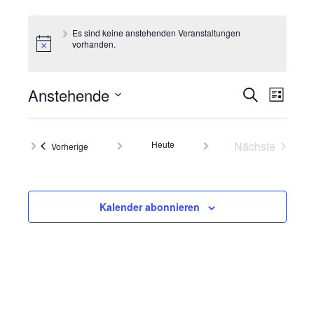
Es sind keine anstehenden Veranstaltungen
vorhanden.
Veranst
Vera
Anstehende
Suche
Liste
Ansi
Suche
Datum
Navi
wählen.
und
Heute
Nächste
Veranstaltungen
Vorherige
Ansichte
Veranstalt
Navigati
Kalender abonnieren