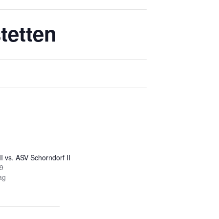
tetten
I vs. ASV Schorndorf II
19
ag