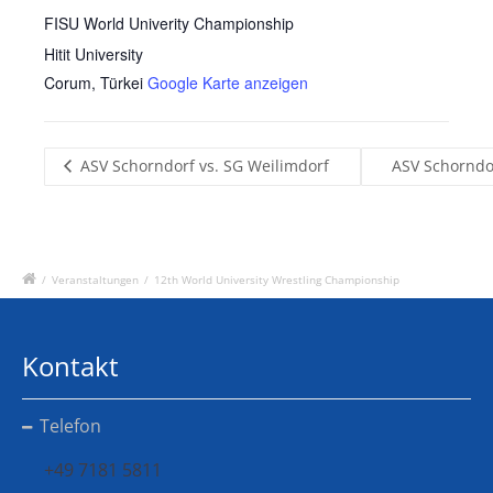
FISU World Univerity Championship
Hitit University
Corum
,
Türkei
Google Karte anzeigen
ASV Schorndorf vs. SG Weilimdorf
ASV Schorndor
/
Veranstaltungen
/
12th World University Wrestling Championship
Kontakt
Telefon
+49 7181 5811