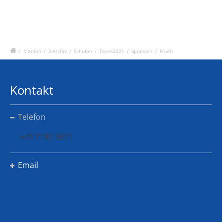
/
Medien
/
3-Archiv
/
Schulen
/
Team2021
/
Sponsors
/
Frueh
Kontakt
Telefon
+49 7181 5811
Email