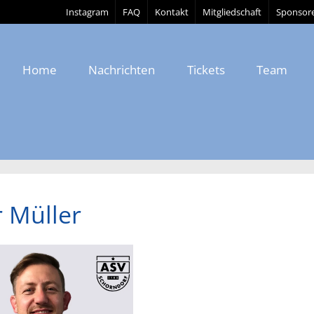
Instagram
FAQ
Kontakt
Mitgliedschaft
Sponsor
Home
Nachrichten
Tickets
Team
r Müller