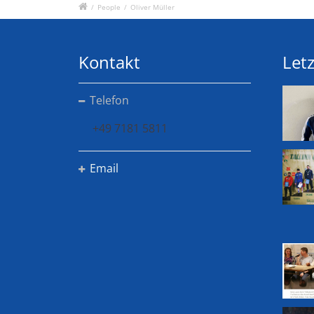
/
People
/
Oliver Müller
Kontakt
Letz
Telefon
+49 7181 5811
Email