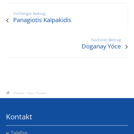
Vorheriger Beitrag
Panagiotis Kalpakidis
Nächster Beitrag
Doganay Yöce
/
People
/
Nico Thumm
Kontakt
Telefon