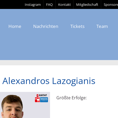
Instagram
FAQ
Kontakt
Mitgliedschaft
Sponsor
Home
Nachrichten
Tickets
Team
 Alexandros Lazogianis
Größte Erfolge: