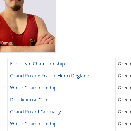
3
European Championship
Grec
0
Grand Prix de France Henri Deglane
Grec
0
World Championship
Grec
0
Druskininkai Cup
Grec
6
Grand Prix of Germany
Grec
0
World Championship
Grec