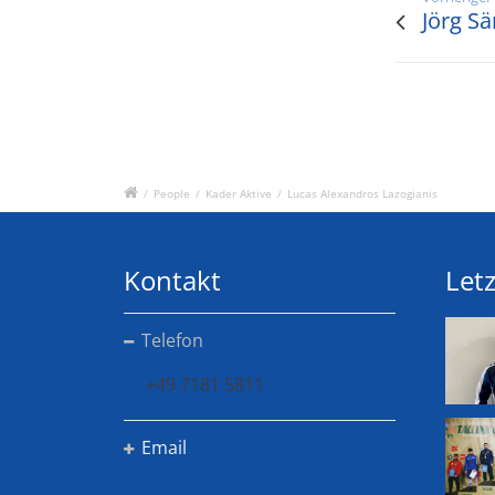
Jörg S
/
People
/
Kader Aktive
/
Lucas Alexandros Lazogianis
Kontakt
Letz
Telefon
+49 7181 5811
Email