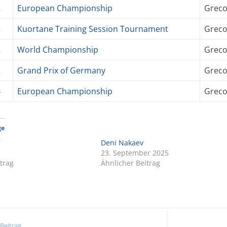
2
European Championship
Grec
5
Kuortane Training Session Tournament
Grec
2
World Championship
Grec
2
Grand Prix of Germany
Grec
4
European Championship
Grec
ge
r
Deni Nakaev
23. September 2025
trag
Ähnlicher Beitrag
 Beitrag