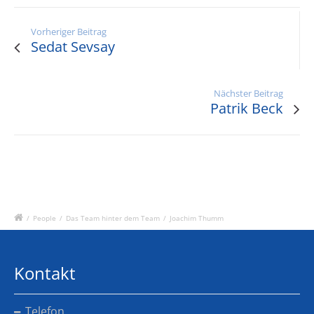
Vorheriger Beitrag
Sedat Sevsay
Nächster Beitrag
Patrik Beck
/
People
/
Das Team hinter dem Team
/
Joachim Thumm
Kontakt
Telefon