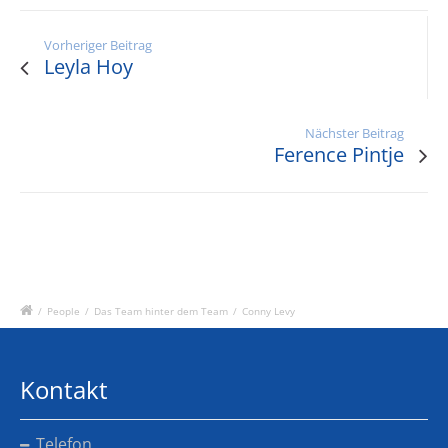
Vorheriger Beitrag
Leyla Hoy
Nächster Beitrag
Ference Pintje
/
People
/
Das Team hinter dem Team
/
Conny Levy
Kontakt
Telefon