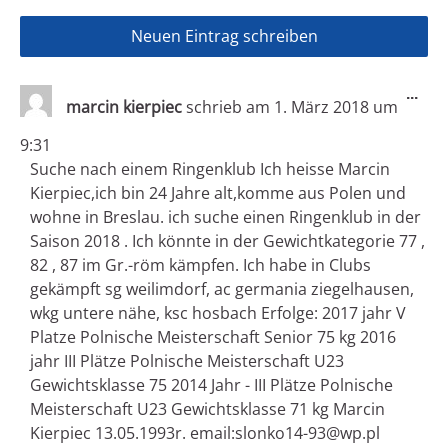
Die
...
marcin kierpiec
schrieb am
1. März 2018
um
Met
ein
9:31
Suche nach einem Ringenklub Ich heisse Marcin
Kierpiec,ich bin 24 Jahre alt,komme aus Polen und
wohne in Breslau. ich suche einen Ringenklub in der
Saison 2018 . Ich könnte in der Gewichtkategorie 77 ,
82 , 87 im Gr.-röm kämpfen. Ich habe in Clubs
gekämpft sg weilimdorf, ac germania ziegelhausen,
wkg untere nähe, ksc hosbach Erfolge: 2017 jahr V
Platze Polnische Meisterschaft Senior 75 kg 2016
jahr III Plätze Polnische Meisterschaft U23
Gewichtsklasse 75 2014 Jahr - III Plätze Polnische
Meisterschaft U23 Gewichtsklasse 71 kg Marcin
Kierpiec 13.05.1993r. email:slonko14-93@wp.pl