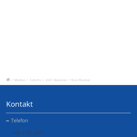
/
Medien
/
3-Archiv
/
2021 Maenner
/
Nico Brunner
Kontakt
Telefon
+49 7181 5811